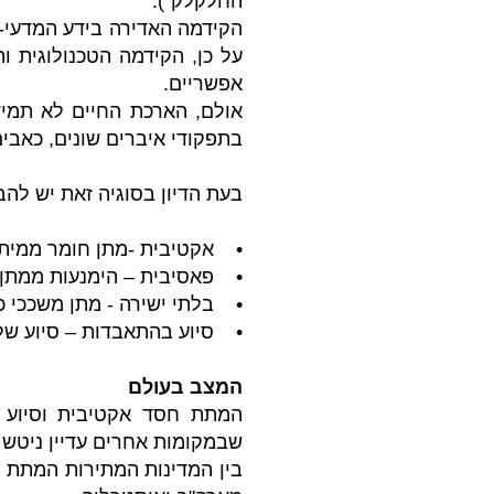
החלקלק").
הקידמה האדירה בידע המדעי-ר
על כן, הקידמה הטכנולוגית 
אפשריים.
אולם, הארכת החיים לא תמיד
בתפקודי איברים שונים, כאבים 
בעת הדיון בסוגיה זאת יש לה
• אקטיבית -מתן חומר ממית ע
• פאסיבית – הימנעות ממתן 
• בלתי ישירה - מתן משככי כ
• סיוע בהתאבדות – סיוע ש
המצב בעולם
המתת חסד אקטיבית וסיוע ש
שבמקומות אחרים עדיין ניטש ו
בין המדינות המתירות המתת חס