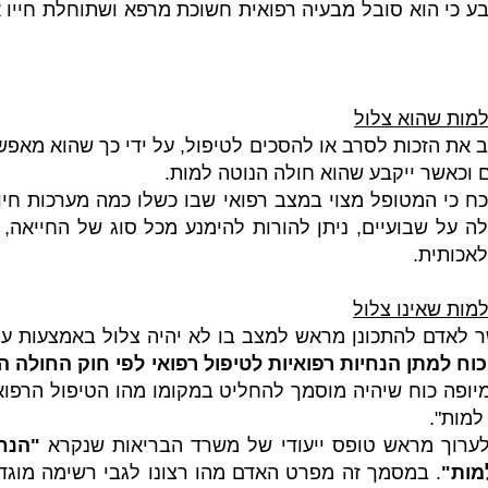
ע כי הוא סובל מבעיה רפואית חשוכת מרפא ושתוחלת חייו 
למות שהוא צלול
 את הזכות לסרב או להסכים לטיפול, על ידי כך שהוא מאפ
אם וכאשר ייקבע שהוא חולה הנוטה למות.
ח כי המטופל מצוי במצב רפואי שבו כשלו כמה מערכות חיוני
 עולה על שבועיים, ניתן להורות להימנע מכל סוג של החייא
לאכותית.
מות שאינו צלול
 לאדם להתכונן מראש למצב בו לא יהיה צלול באמצעות ער
 כוח למתן הנחיות רפואיות לטיפול רפואי לפי חוק החולה 
יופה כוח שיהיה מוסמך להחליט במקומו מהו הטיפול הרפואי
למות".
ערוך מראש טופס ייעודי של משרד הבריאות שנקרא
"הנחי
מות"
. במסמך זה מפרט האדם מהו רצונו לגבי רשימה מוגד