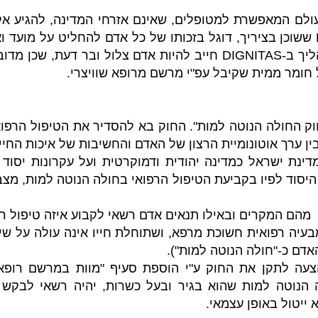
עולם המאפשרת למטופלים, שאינם אזרחי המדינה, להגיע אל
הם בוחרים. ארגון DIGNITAS ששוכן בציריך, דוגל בזכותו של כל אדם להחליט על
האדם המבקש לבצע את התהליך ב-DIGNITAS חייב להיות אדם צלול 
 חומר ממית שקיבל עפ"י מרשם מרופא שוויצרי.
שראל "חוק החולה הנוטה למות". החוק בא להסדיר את הטיפול הרפ
בין ערך אוטונומיית הרצון של האדם והחשיבות של איכות החיי
ינת ישראל כמדינה יהודית ודמוקרטית ועל עקרונות יסוד
היסוד לפיו בקביעת הטיפול הרפואי בחולה הנוטה למות, מצבו
מהם המקרים ובאילו תנאים אדם רשאי לקבוע איזה טיפול רפו
בעיה רפואית חשוכת מרפא, ושתוחלת חייו אינה עולה על ש
אדם כ-"חולה הנוטה למות").
דחתה הצעה לתקן את החוק ע"י הוספת סעיף "מוות במרשם רו
ה הנוטה למות שהוא בגיר ובעל כשרות, יהיה רשאי לבקש
 ייטול באופן עצמאי.