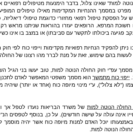
נוטה למות" שאינו צלול, בדבר הימנעות מטיפולים רפואיים 
מפרט במסמך ההנחיות המקדימות מאילו טיפולים המופיעי
 על הפסקת טיפול רפואי מחזורי כדוגמת טיפולי דיאליזה, כ
חשוכת המרפא. הרופאים יעזרו בהוראות שניתנו מראש רק א
קב פגיעה ביכולתו לתקשר עם סביבתו) או במצב בו אינו כשי
יתן להפקיד הנחיות רפואיות מקדימות וייפוי כוח לפי חוק 
 לעשות בהם שימוש, זאת על מנת לברר מהו רצונו של החולה.
מסמך עפ"י חוק החולה הנוטה למות, טוב יעשו בני הגיל ה
.
ייפוי כוח מתמשך
הוא מסמך משפטי המאפשר לאדם לתכנן את
 ("לא צלול"), ע"י מינוי מיופה כוח (אחד או יותר) שיהיה מ
החולה הנוטה למות
של משרד הבריאות נועדו לטפל אך ו
ייו אינה עולה על שישה חודשים). על כן, בנוסף לטפסים הנ
 באמצעותו יוכל האדם למנות מיופה כוח אשר יהיה מוסמך 
החולה הנוטה למות.