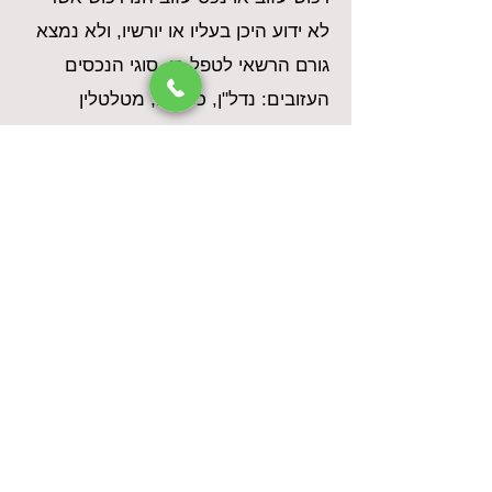
לא ידוע היכן בעליו או יורשיו, ולא נמצא
גורם הרשאי לטפל בו. סוגי הנכסים
העזובים: נדל"ן, כספים, מטלטלין
וזכויות.
אגף האפוטרופוס הכללי מפעיל שירות
האפשר לכל אדם לפנות ליחידה לאיתור
נכסים עזובים ולהשבתם, בכדי לברר
האם היחידה מנהלת רכוש השייך לו או
לקרוב משפחתו או רכוש שייתכן שיש לו
זכות חוקית בו.
לקישור לשירות לחצו כאן
לאתר "הר הכסף" לחצו כאן
לאתר "הר הביטוח" לחצו כאן