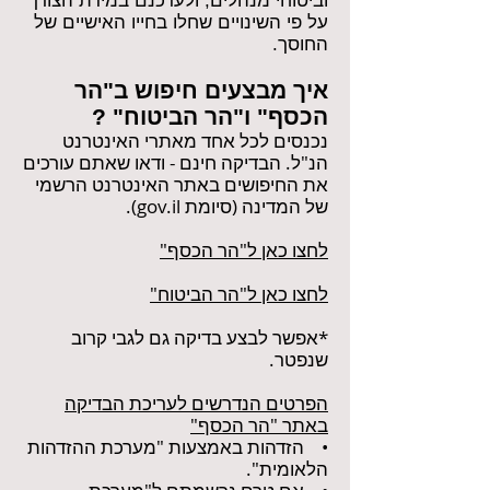
וביטוחי מנהלים, ולעדכנם במידת הצורך
על פי השינויים שחלו בחייו האישיים של
החוסך.
איך מבצעים חיפוש ב"הר
הכסף" ו"הר הביטוח" ?
נכנסים לכל אחד מאתרי האינטרנט
הנ"ל. הבדיקה חינם - ודאו שאתם עורכים
את החיפושים באתר האינטרנט הרשמי
של המדינה (סיומת gov.il).
לחצו כאן ל"הר הכסף"
לחצו כאן ל"הר הביטוח"
*אפשר לבצע בדיקה גם לגבי קרוב
שנפטר.
הפרטים הנדרשים לעריכת הבדיקה
באתר "הר הכסף"
• הזדהות באמצעות "מערכת ההזדהות
הלאומית".